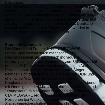
Bewegung.
Die Teilnahme an vorwiegend regionalen Wettkämpfen
wird durch die Übungsleiterinnen und den Verein gern
unterstützt. Teamwettkämpfe wie z.B. Staffelläufe sorgen
zudem noch für eine Portion Teamspirit. Außerdem legt
die Jugendgruppe jährlich gemeinsam das Deutsche
Sportabzeichen ab. Auch Trainingslager werden in
regelmäßigen Abständen durchgeführt.
Frauen-/Herrenteam
Die Männer und Frauen des CLV MEGWARE
überzeugen sowohl durch mannschaftliche
Geschlossenheit, als auch durch individuelle
Leistungsfähigkeit, vom Sprinter bis zum Ultraläufer. Mit
dem bis 2012 als Vereinsvorsitzender tätigen Axel
Petzsch sowie dessen Nachfolger André Singer
befinden sich zwei ehemalige Topläufer der DDR und
ehemalige Mitglieder des gesamtdeutschen
Berglaufnationalkaders im Team des Vereins. Verbunden
mit einem gesunden Mix aus erfahreneren Läufern und
"Youngsters" im Männerteam, können die Läufer des
CLV MEGWARE regional und national führende
Positionen bei Wettkämpfen belegen. Bei
Sachsenmeisterschaften und Deutschen Meisterschaften