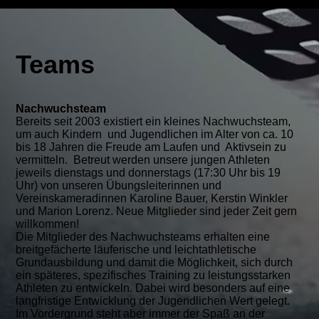
Teams
Nachwuchsteam
Bereits seit 2003 existiert ein kleines Nachwuchsteam,
um auch Kindern und Jugendlichen im Alter von ca. 10
bis 18 Jahren die Freude am Laufen und Aktivsein zu
vermitteln. Betreut werden unsere jungen Athleten
jeweils dienstags und donnerstags (17:30 Uhr bis 19
Uhr) von unseren Übungsleiterinnen und
Vereinskameradinnen Karoline Bauer, Kerstin Winkler
und Marion Lorenz. Neue Mitglieder sind jeder Zeit gern
willkommen!
Die Mitglieder des Nachwuchsteams erhalten eine
breitgefächerte läuferische und leichtathletische
Grundausbildung und damit die Möglichkeit, sich durch
ein späteres, spezifisches Training zu leistungsstarken
Athleten zu entwickeln. Dabei wird besonders auf eine
langfristige Entwicklung der Jugendlichen Wert gelegt.
Im Vordergrund steht aber immer der Spaß an der