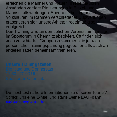
erreichen die Männer und Frauen in regelmäßigen
Abständen vordere Platzierungen in Einzel- und
Mannschaftswertungen. Aber auch bei regionalen
Volksläufen im Rahmen verschiedener Cupwertungen
präsentieren sich unsere Athleten regelmäßig sehr
erfolgreich.
Das Training wird an den üblichen Vereinstrainingstagen
im Sportforum in Chemnitz absolviert. Oft finden sich
auch verschieden Gruppen zusammen, die je nach
persönlicher Trainingsplanung gegebenenfalls auch an
anderen Tagen gemeinsam trainieren.
Unsere Trainingszeiten
Dienstag und Donnerstag
17.30 - 20.00 Uhr
Sportforum Chemnitz
Du möchtest nähere Informationen zu unseren Teams?
Schick uns eine E-Mail und starte Deine LAUFbahn!
info@
clvmegware.de