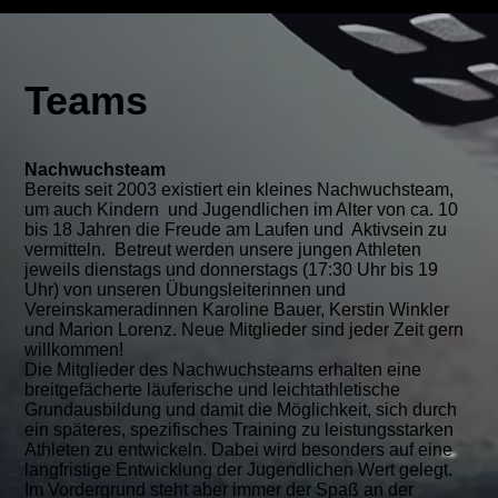
Teams
Nachwuchsteam
Bereits seit 2003 existiert ein kleines Nachwuchsteam,
um auch Kindern und Jugendlichen im Alter von ca. 10
bis 18 Jahren die Freude am Laufen und Aktivsein zu
vermitteln. Betreut werden unsere jungen Athleten
jeweils dienstags und donnerstags (17:30 Uhr bis 19
Uhr) von unseren Übungsleiterinnen und
Vereinskameradinnen Karoline Bauer, Kerstin Winkler
und Marion Lorenz. Neue Mitglieder sind jeder Zeit gern
willkommen!
Die Mitglieder des Nachwuchsteams erhalten eine
breitgefächerte läuferische und leichtathletische
Grundausbildung und damit die Möglichkeit, sich durch
ein späteres, spezifisches Training zu leistungsstarken
Athleten zu entwickeln. Dabei wird besonders auf eine
langfristige Entwicklung der Jugendlichen Wert gelegt.
Im Vordergrund steht aber immer der Spaß an der