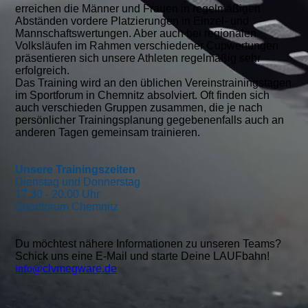
erreichen die Männer und Frauen in regelmäßigen
Abständen vordere Platzierungen in Einzel- und
Mannschaftswertungen. Aber auch bei regionalen
Volksläufen im Rahmen verschiedener Cupwertungen
präsentieren sich unsere Athleten regelmäßig sehr
erfolgreich.
Das Training wird an den üblichen Vereinstrainingstagen
im Sportforum in Chemnitz absolviert. Oft finden sich
auch verschieden Gruppen zusammen, die je nach
persönlicher Trainingsplanung gegebenenfalls auch an
anderen Tagen gemeinsam trainieren.
Unsere Trainingszeiten
Dienstag und Donnerstag
17.30 - 20.00 Uhr
Sportforum Chemnitz
Du möchtest nähere Informationen zu unseren Teams?
Schick uns eine E-Mail und starte Deine LAUFbahn!
info@
clvmegware.de