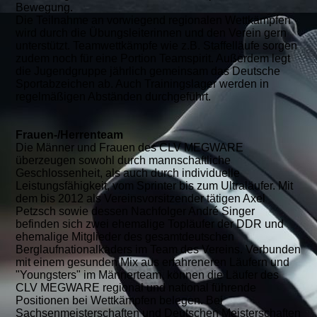
Bewegung.
Die Teilnahme an vorwiegend regionalen Wettkämpfen
wird durch die Übungsleiterinnen und den Verein gern
unterstützt. Teamwettkämpfe wie z.B. Staffelläufe sorgen
zudem noch für eine Portion Teamspirit. Außerdem legt
die Jugendgruppe jährlich gemeinsam das Deutsche
Sportabzeichen ab. Auch Trainingslager werden in
regelmäßigen Abständen durchgeführt.
Frauen-/Herrenteam
Die Männer und Frauen des CLV MEGWARE
überzeugen sowohl durch mannschaftliche
Geschlossenheit, als auch durch individuelle
Leistungsfähigkeit, vom Sprinter bis zum Ultraläufer. Mit
dem bis 2012 als Vereinsvorsitzender tätigen Axel
Petzsch sowie dessen Nachfolger André Singer
befinden sich zwei ehemalige Topläufer der DDR und
ehemalige Mitglieder des gesamtdeutschen
Berglaufnationalkaders im Team des Vereins. Verbunden
mit einem gesunden Mix aus erfahreneren Läufern und
"Youngsters" im Männerteam, können die Läufer des
CLV MEGWARE regional und national führende
Positionen bei Wettkämpfen belegen. Bei
Sachsenmeisterschaften und Deutschen Meisterschaften